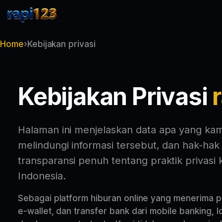
rapi123
Home
›
Kebijakan privasi
Kebijakan Privasi
Halaman ini menjelaskan data apa yang ka
melindungi informasi tersebut, dan hak-hak
transparansi penuh tentang praktik privasi
Indonesia.
Sebagai platform hiburan online yang menerima p
e-wallet, dan transfer bank dari mobile banking, 