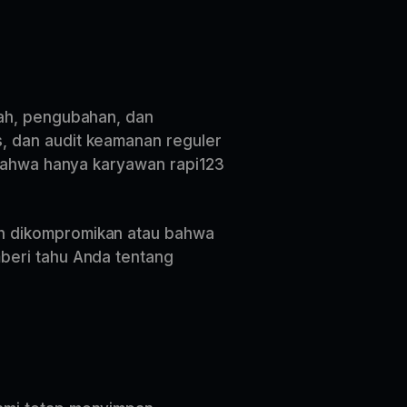
sah, pengubahan, dan
, dan audit keamanan reguler
 bahwa hanya karyawan rapi123
ah dikompromikan atau bahwa
beri tahu Anda tentang