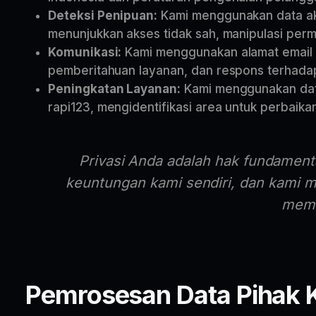
Deteksi Penipuan:
Kami menggunakan data akt
menunjukkan akses tidak sah, manipulasi per
Komunikasi:
Kami menggunakan alamat email 
pemberitahuan layanan, dan respons terhada
Peningkatan Layanan:
Kami menggunakan data
rapi123, mengidentifikasi area untuk perbai
Privasi Anda adalah hak fundament
keuntungan kami sendiri, dan kami 
memb
Pemrosesan Data Pihak K