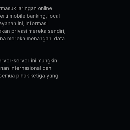
masuk jaringan online
rti mobile banking, local
yanan ini, informasi
kan privasi mereka sendiri,
ana mereka menangani data
rver-server ini mungkin
nan internasional dan
semua pihak ketiga yang