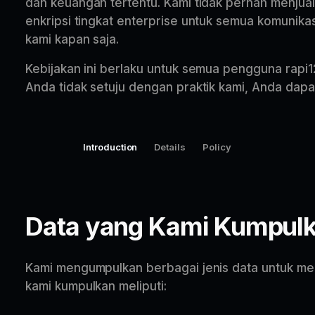
dan keuangan tertentu. Kami tidak pernah menjua
enkripsi tingkat enterprise untuk semua komunikasi
kami kapan saja.
Kebijakan ini berlaku untuk semua pengguna rapi
Anda tidak setuju dengan praktik kami, Anda dap
Introduction
Details
Policy
Data yang Kami Kumpulk
Kami mengumpulkan berbagai jenis data untuk me
kami kumpulkan meliputi: