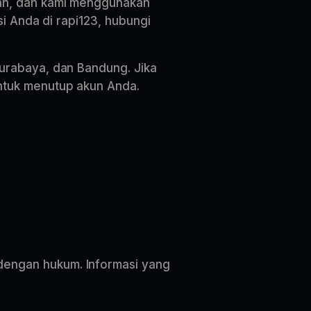
ran, dan kami menggunakan
si Anda di rapi123, hubungi
Surabaya, dan Bandung. Jika
untuk menutup akun Anda.
dengan hukum. Informasi yang