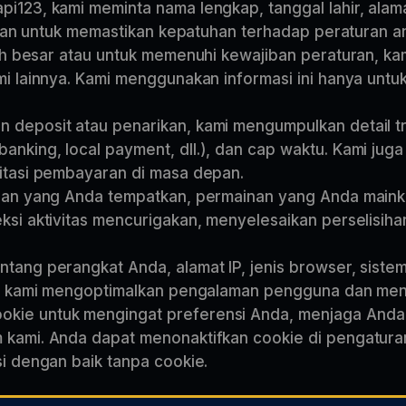
i123, kami meminta nama lengkap, tanggal lahir, alama
n dan untuk memastikan kepatuhan terhadap peraturan a
ih besar atau untuk memenuhi kewajiban peraturan, ka
i lainnya. Kami menggunakan informasi ini hanya untuk 
 deposit atau penarikan, kami mengumpulkan detail tr
nking, local payment, dll.), dan cap waktu. Kami jug
litasi pembayaran di masa depan.
han yang Anda tempatkan, permainan yang Anda mainka
ksi aktivitas mencurigakan, menyelesaikan perselisih
tang perangkat Anda, alamat IP, jenis browser, siste
ntu kami mengoptimalkan pengalaman pengguna dan mend
kie untuk mengingat preferensi Anda, menjaga Anda
 kami. Anda dapat menonaktifkan cookie di pengatura
si dengan baik tanpa cookie.