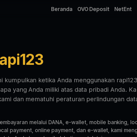
Beranda
OVO Deposit
NetEnt
rapi123
mi kumpulkan ketika Anda menggunakan rapi12
 apa yang Anda miliki atas data pribadi Anda. 
 kami dan mematuhi peraturan perlindungan dat
embayaran melalui DANA, e-wallet, mobile banking, lo
local payment, online payment, dan e-wallet, kami men