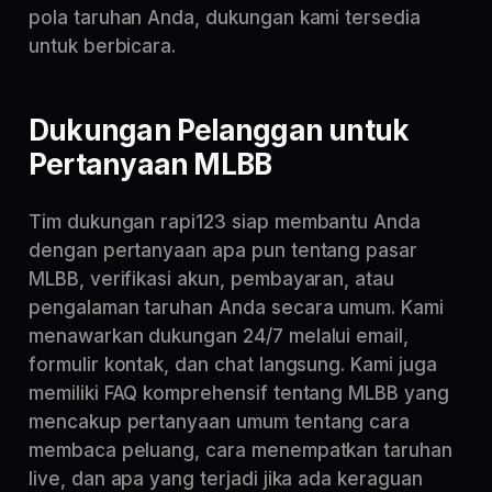
pola taruhan Anda, dukungan kami tersedia
untuk berbicara.
Dukungan Pelanggan untuk
Pertanyaan MLBB
Tim dukungan rapi123 siap membantu Anda
dengan pertanyaan apa pun tentang pasar
MLBB, verifikasi akun, pembayaran, atau
pengalaman taruhan Anda secara umum. Kami
menawarkan dukungan 24/7 melalui email,
formulir kontak, dan chat langsung. Kami juga
memiliki FAQ komprehensif tentang MLBB yang
mencakup pertanyaan umum tentang cara
membaca peluang, cara menempatkan taruhan
live, dan apa yang terjadi jika ada keraguan