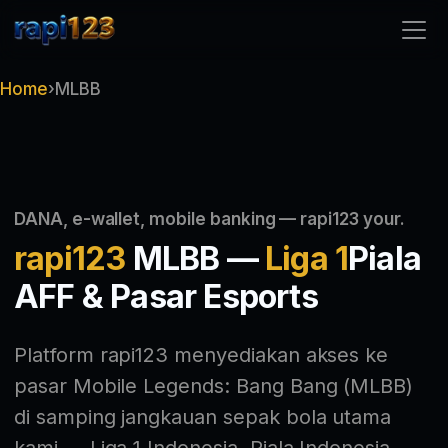
rapi123
Home
›
MLBB
DANA, e-wallet, mobile banking — rapi123 your.
rapi123
MLBB —
Liga 1
Piala
AFF & Pasar Esports
Platform rapi123 menyediakan akses ke
pasar Mobile Legends: Bang Bang (MLBB)
di samping jangkauan sepak bola utama