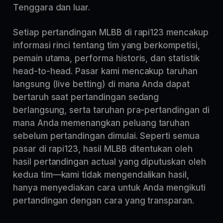
Tenggara dan luar.
Setiap pertandingan MLBB di rapi123 mencakup
informasi rinci tentang tim yang berkompetisi,
pemain utama, performa historis, dan statistik
head-to-head. Pasar kami mencakup taruhan
langsung (live betting) di mana Anda dapat
bertaruh saat pertandingan sedang
berlangsung, serta taruhan pra-pertandingan di
mana Anda memenangkan peluang taruhan
sebelum pertandingan dimulai. Seperti semua
pasar di rapi123, hasil MLBB ditentukan oleh
hasil pertandingan actual yang diputuskan oleh
kedua tim—kami tidak mengendalikan hasil,
hanya menyediakan cara untuk Anda mengikuti
pertandingan dengan cara yang transparan.