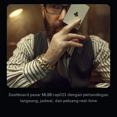
Dashboard pasar MLBB rapi123 dengan pertandingan
langsung, jadwal, dan peluang real-time