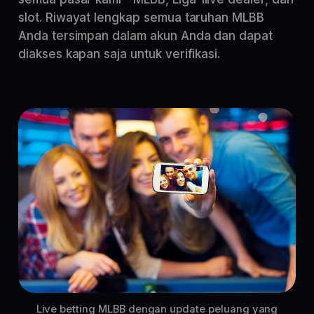
slot. Riwayat lengkap semua taruhan MLBB
Anda tersimpan dalam akun Anda dan dapat
diakses kapan saja untuk verifikasi.
Live betting MLBB dengan update peluang yang